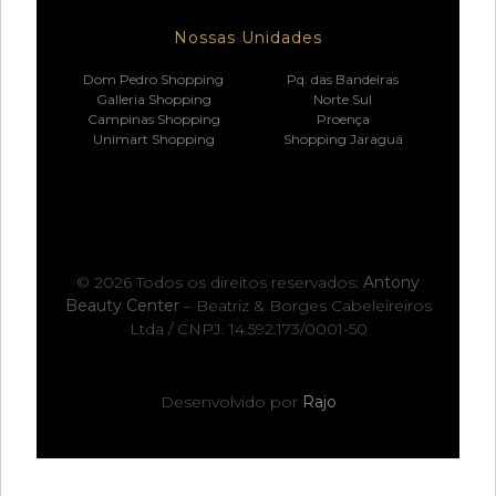
Nossas Unidades
Dom Pedro Shopping
Pq. das Bandeiras
Galleria Shopping
Norte Sul
Campinas Shopping
Proença
Unimart Shopping
Shopping Jaraguá
© 2026 Todos os direitos reservados:
Antony
Beauty Center
– Beatriz & Borges Cabeleireiros
Ltda / CNPJ. 14.592.173/0001-50
Desenvolvido por
Rajo