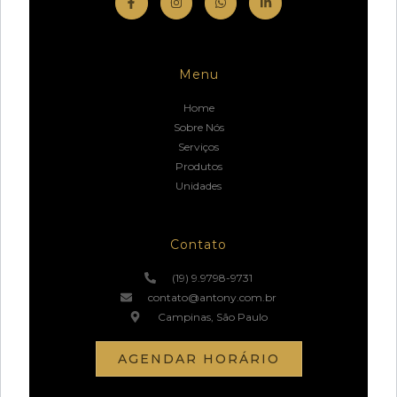
Menu
Home
Sobre Nós
Serviços
Produtos
Unidades
Contato
(19) 9.9798-9731
contato@antony.com.br
Campinas, São Paulo
AGENDAR HORÁRIO