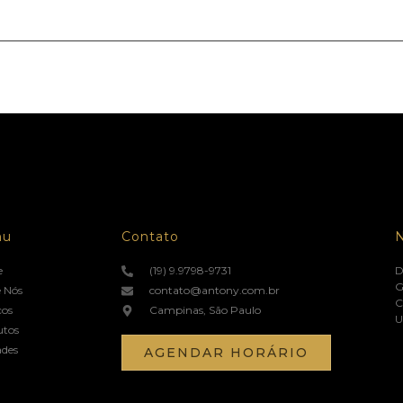
nu
Contato
e
(19) 9.9798-9731
D
G
 Nós
contato@antony.com.br
C
ços
Campinas, São Paulo
U
utos
ades
AGENDAR HORÁRIO