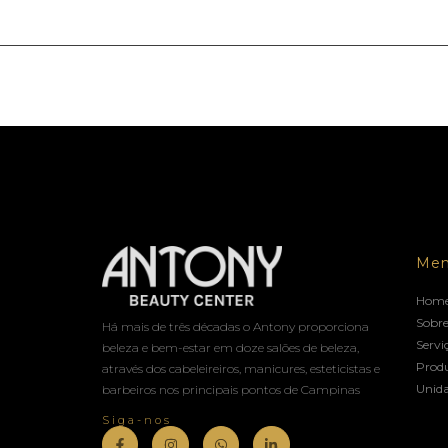
Me
Hom
Sobre
Há mais de três décadas o Antony proporciona
Servi
beleza e bem-estar em doze salões de beleza,
Prod
através dos cabeleireiros, manicures, esteticistas e
Unid
barbeiros nos principais pontos de Campinas
Siga-nos