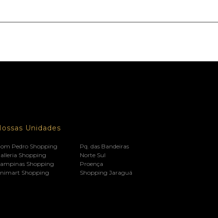
Nossas Unidades
om Pedro Shopping
Pq. das Bandeiras
alleria Shopping
Norte Sul
ampinas Shopping
Proença
nimart Shopping
Shopping Jaraguá