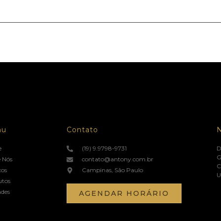
nu
Contato
e
(19) 9.9798-9731
D
G
 Nós
contato@antony.com.br
C
ços
Campinas, São Paulo
U
utos
ades
AGENDAR HORÁRIO