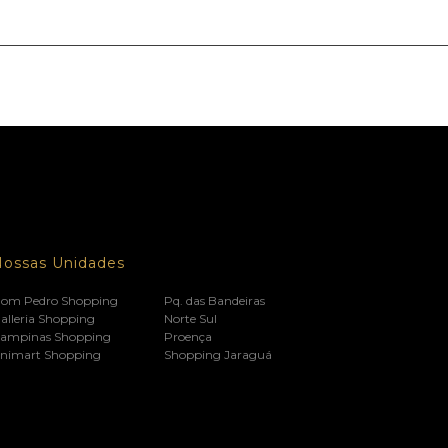
Nossas Unidades
om Pedro Shopping
Pq. das Bandeiras
alleria Shopping
Norte Sul
ampinas Shopping
Proença
nimart Shopping
Shopping Jaraguá