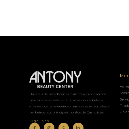
Me
Hom
Sobre
Há mais de três décadas o Antony proporciona
Servi
beleza e bem-estar em doze salões de beleza,
Prod
através dos cabeleireiros, manicures, esteticistas e
Unid
barbeiros nos principais pontos de Campinas
Siga-nos