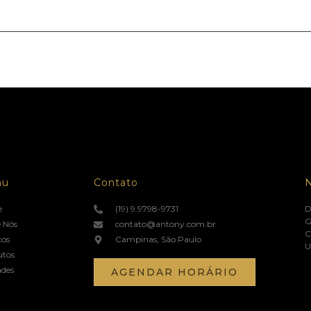
nu
Contato
e
(19) 9.9798-9731
D
G
 Nós
contato@antony.com.br
C
ços
Campinas, São Paulo
U
utos
ades
AGENDAR HORÁRIO