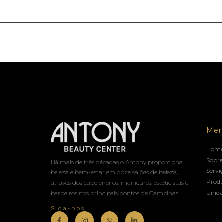
Me
Hom
Sobre
Há mais de três décadas o Antony proporciona
Servi
beleza e bem-estar em doze salões de beleza,
Prod
através dos cabeleireiros, manicures, esteticistas e
Unid
barbeiros nos principais pontos de Campinas
Siga-nos