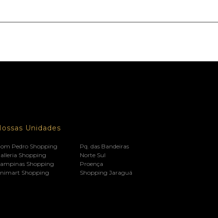
Nossas Unidades
om Pedro Shopping
Pq. das Bandeiras
alleria Shopping
Norte Sul
ampinas Shopping
Proença
nimart Shopping
Shopping Jaraguá