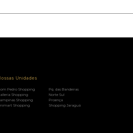
Nossas Unidades
om Pedro Shopping
Pq. das Bandeiras
alleria Shopping
Norte Sul
ampinas Shopping
Proença
nimart Shopping
Shopping Jaraguá