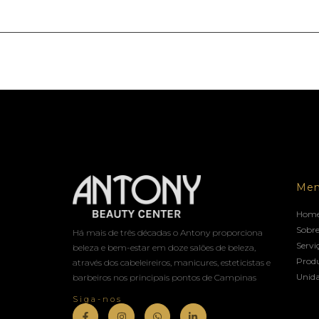
Me
Hom
Sobre
Há mais de três décadas o Antony proporciona
Servi
beleza e bem-estar em doze salões de beleza,
Prod
através dos cabeleireiros, manicures, esteticistas e
Unid
barbeiros nos principais pontos de Campinas
Siga-nos