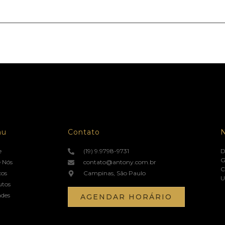
nu
Contato
e
(19) 9.9798-9731
D
G
 Nós
contato@antony.com.br
C
ços
Campinas, São Paulo
U
utos
ades
AGENDAR HORÁRIO