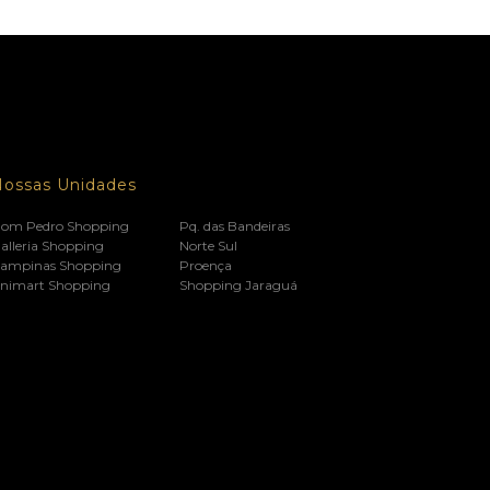
Nossas Unidades
om Pedro Shopping
Pq. das Bandeiras
alleria Shopping
Norte Sul
ampinas Shopping
Proença
nimart Shopping
Shopping Jaraguá