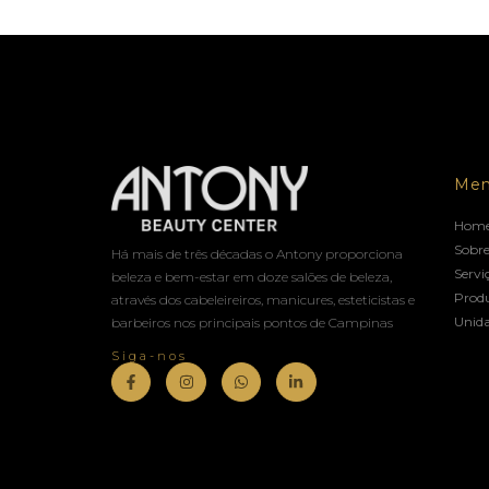
Me
Hom
Sobre
Há mais de três décadas o Antony proporciona
Servi
beleza e bem-estar em doze salões de beleza,
Prod
através dos cabeleireiros, manicures, esteticistas e
Unid
barbeiros nos principais pontos de Campinas
Siga-nos