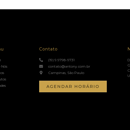
nu
Contato
e
(19) 9.9798-9731
D
G
 Nós
contato@antony.com.br
C
ços
Campinas, São Paulo
U
utos
ades
AGENDAR HORÁRIO